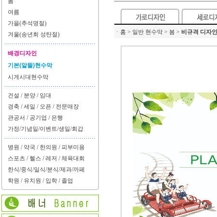
봄
여름
가을(추석명절)
ㆍ
홈 > 일반 현수막 > 봄 >
비규격 디자
겨울(송년회 성탄절)
배경디자인
기본(알뜰)현수막
시게시대현수막
건설 / 분양 / 임대
경축 / 세일 / 오픈 / 전문매장
관공서 / 공기업 / 은행
가정/기념일/이벤트/생일/회갑
병원 / 약국 / 한의원 / 피부미용
스포츠 / 헬스 / 레저 / 체육대회
한식/중식/일식/분식/제과/까페
학원 / 유치원 / 입학 / 졸업