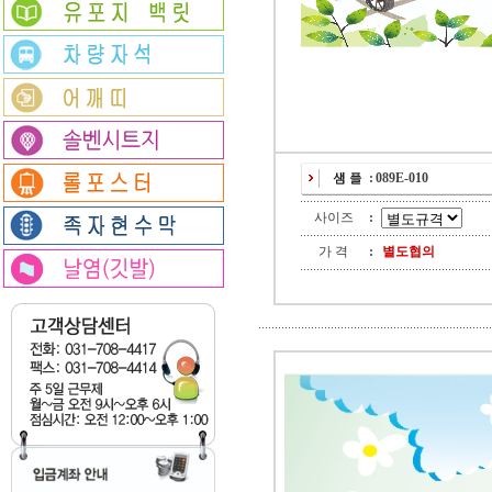
:
089E-010
사이즈
:
가 격
:
별도협의