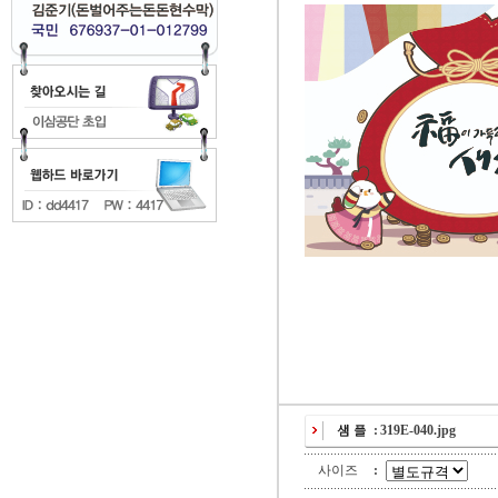
:
319E-040.jpg
사이즈
: