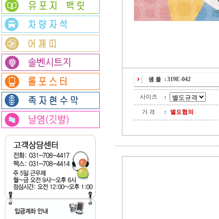
:
319E-042
사이즈
:
가 격
:
별도협의