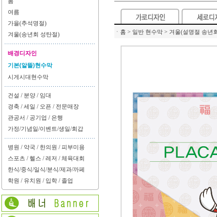
봄
여름
가을(추석명절)
ㆍ
홈 > 일반 현수막 > 겨울(설명절 송년회
겨울(송년회 성탄절)
배경디자인
기본(알뜰)현수막
시게시대현수막
건설 / 분양 / 임대
경축 / 세일 / 오픈 / 전문매장
관공서 / 공기업 / 은행
가정/기념일/이벤트/생일/회갑
병원 / 약국 / 한의원 / 피부미용
스포츠 / 헬스 / 레저 / 체육대회
한식/중식/일식/분식/제과/까페
학원 / 유치원 / 입학 / 졸업