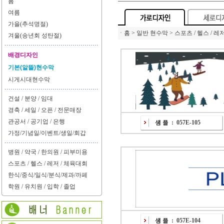
봄
여름
가을(추석명절)
ㆍ
홈 > 일반 현수막 > 스포츠 / 헬스 / 레
겨울(송년회 성탄절)
배경디자인
기본(알뜰)현수막
시게시대현수막
건설 / 분양 / 임대
경축 / 세일 / 오픈 / 전문매장
관공서 / 공기업 / 은행
:
057E-105
가정/기념일/이벤트/생일/회갑
병원 / 약국 / 한의원 / 피부미용
스포츠 / 헬스 / 레저 / 체육대회
한식/중식/일식/분식/제과/까페
학원 / 유치원 / 입학 / 졸업
:
057E-104