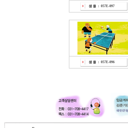
:
057E-097
:
057E-096