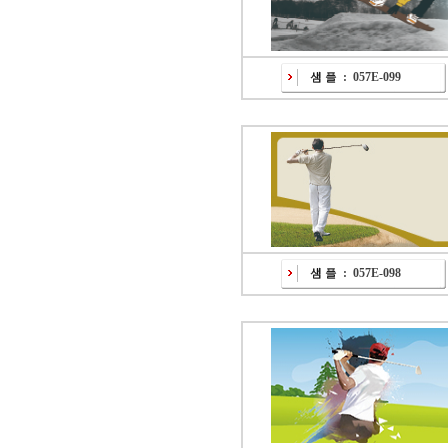
:
057E-099
:
057E-098