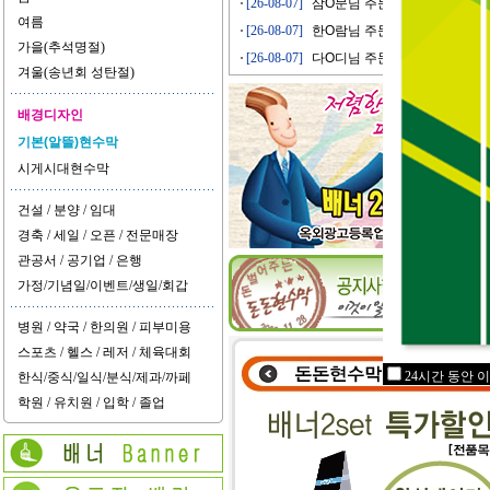
[26-08-07]
삼O문님 주문접수
여름
[26-08-07]
한O람님 주문접수
가을(추석명절)
[26-08-07]
다O디님 주문접수
겨울(송년회 성탄절)
배경디자인
기본(알뜰)현수막
시게시대현수막
건설 / 분양 / 임대
경축 / 세일 / 오픈 / 전문매장
관공서 / 공기업 / 은행
가정/기념일/이벤트/생일/회갑
병원 / 약국 / 한의원 / 피부미용
스포츠 / 헬스 / 레저 / 체육대회
24시간 동안 
한식/중식/일식/분식/제과/까페
학원 / 유치원 / 입학 / 졸업