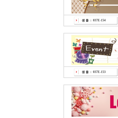
:
037E-154
:
037E-153