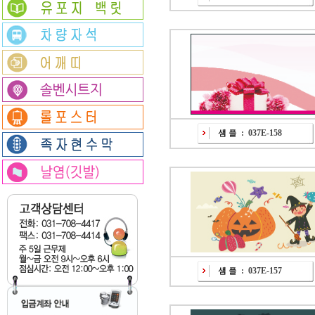
:
037E-158
:
037E-157