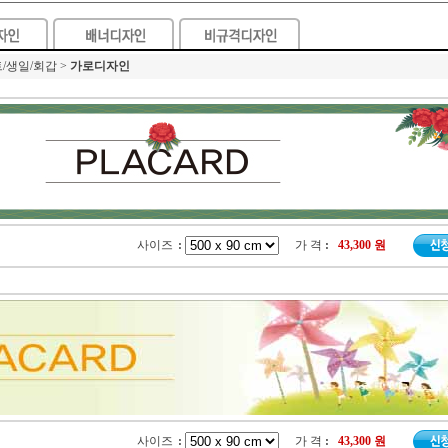
/생일/회갑 >
가로디자인
사이즈
:
가 격
:
43,300 원
사이즈
:
가 격
:
43,300 원