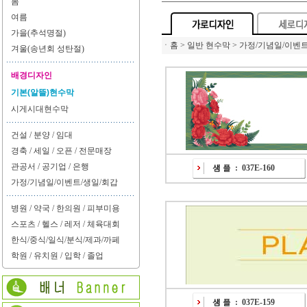
봄
여름
가을(추석명절)
ㆍ
홈 > 일반 현수막 > 가정/기념일/이벤트
겨울(송년회 성탄절)
배경디자인
기본(알뜰)현수막
시게시대현수막
건설 / 분양 / 임대
경축 / 세일 / 오픈 / 전문매장
관공서 / 공기업 / 은행
:
037E-160
가정/기념일/이벤트/생일/회갑
병원 / 약국 / 한의원 / 피부미용
스포츠 / 헬스 / 레저 / 체육대회
한식/중식/일식/분식/제과/까페
학원 / 유치원 / 입학 / 졸업
:
037E-159