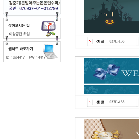
:
037E-156
:
037E-155